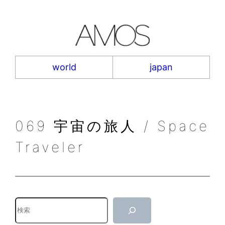
内
容
を
ス
キ
world
japan
ッ
プ
069 宇宙の旅人 / Space
Traveler
検
索