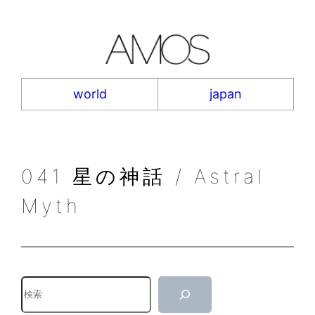
内
容
を
ス
キ
world
japan
ッ
プ
041 星の神話 / Astral
Myth
検
索