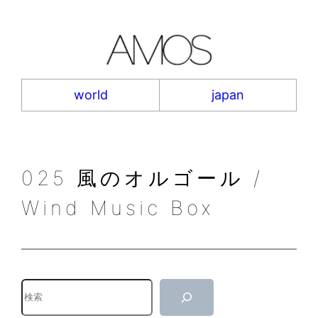
内
容
を
ス
キ
world
japan
ッ
プ
025 風のオルゴール /
Wind Music Box
検
索