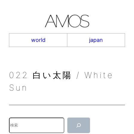
内
容
を
ス
キ
world
japan
ッ
プ
022 白い太陽 / White
Sun
検
索