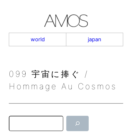
内
容
を
ス
キ
world
japan
ッ
プ
099 宇宙に捧ぐ /
Hommage Au Cosmos
検
索