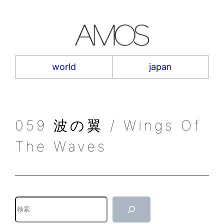
内
容
を
ス
キ
world
japan
ッ
プ
059 波の翼 / Wings Of
The Waves
検
索