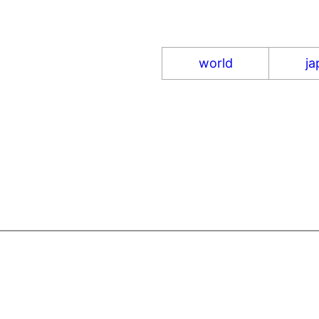
world
ja