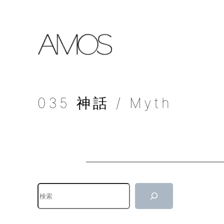
内
容
を
ス
キ
ッ
プ
035 神話 / Myth
検
索