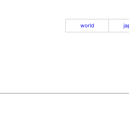
world
ja