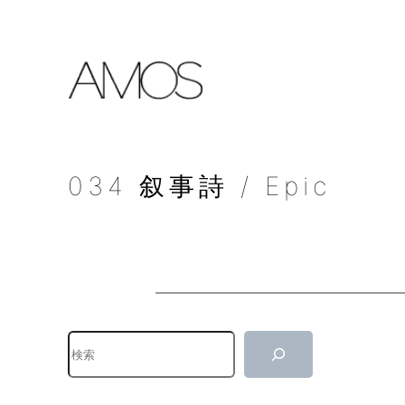
内
容
を
ス
キ
ッ
プ
034 叙事詩 / Epic
検
索