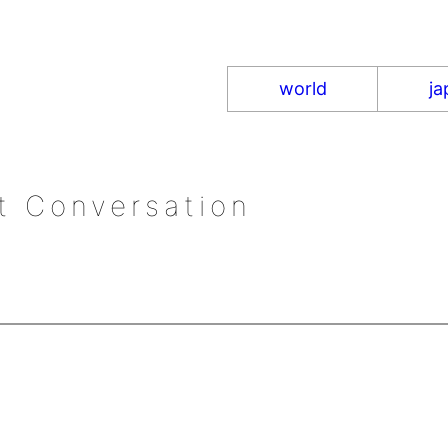
world
ja
 Conversation