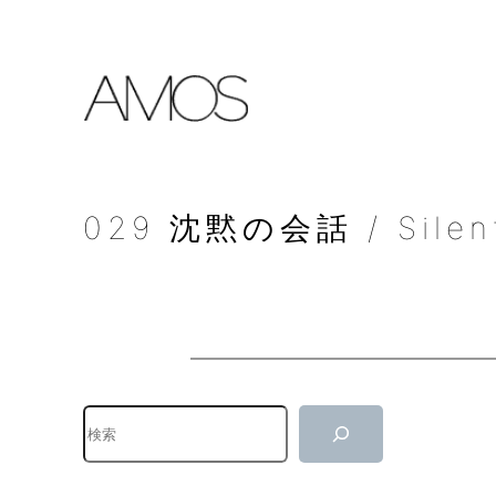
内
容
を
ス
キ
ッ
プ
029 沈黙の会話 / Silent
検
索