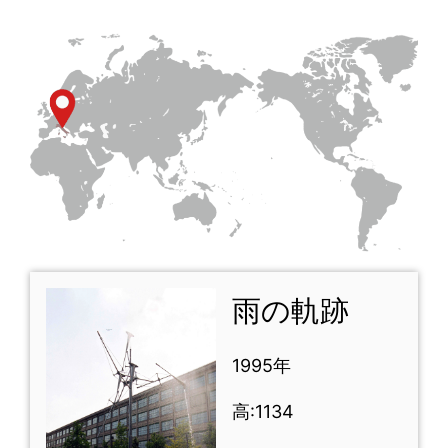
雨の軌跡
1995年
高:1134