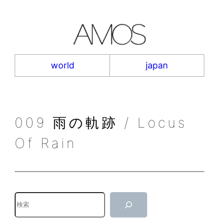
内
容
を
ス
キ
world
japan
ッ
プ
009 雨の軌跡 / Locus
Of Rain
検
索