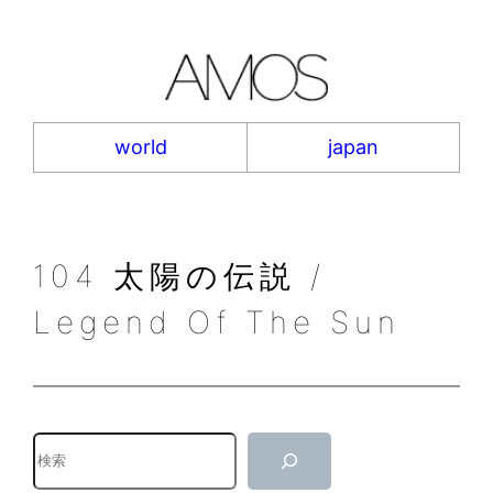
内
容
を
ス
キ
world
japan
ッ
プ
104 太陽の伝説 /
Legend Of The Sun
検
索