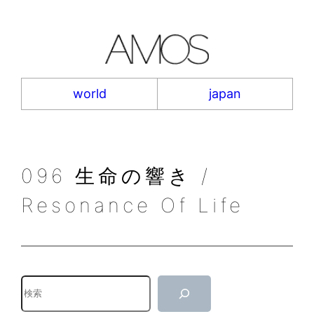
内
容
を
ス
キ
world
japan
ッ
プ
096 生命の響き /
Resonance Of Life
検
索