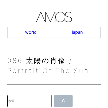
内
容
を
ス
キ
world
japan
ッ
プ
086 太陽の肖像 /
Portrait Of The Sun
検
索